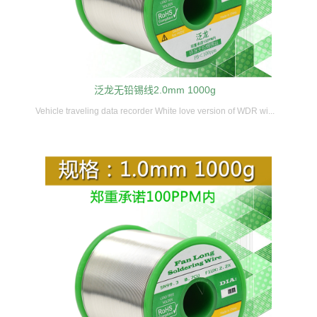
泛龙无铅锡线2.0mm 1000g
Vehicle traveling data recorder White love version of WDR wi...