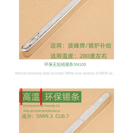
环保无铅纯锡条SN100
Vehicle traveling data recorder White love version of WDR wi...