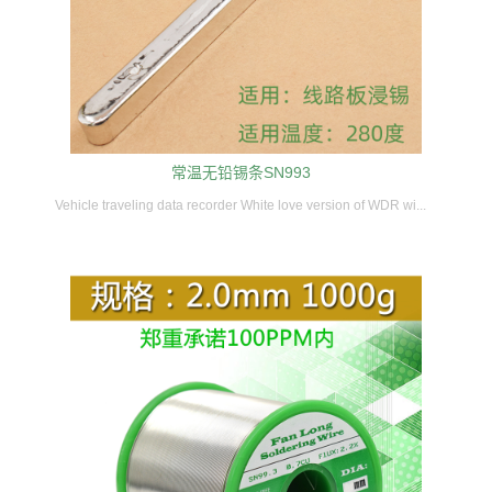
常温无铅锡条SN993
Vehicle traveling data recorder White love version of WDR wi...