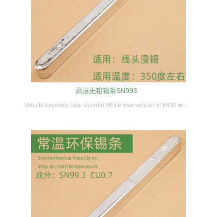
高温无铅锡条SN993
Vehicle traveling data recorder White love version of WDR wi...