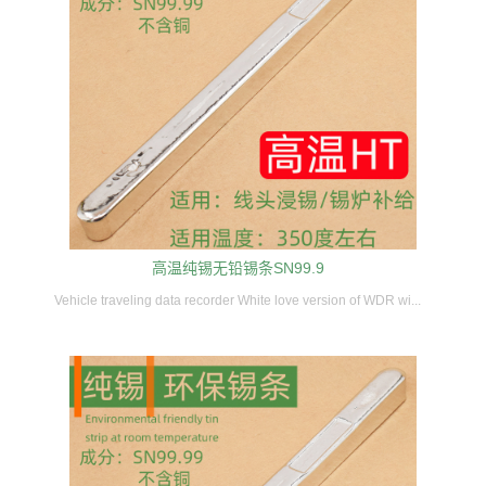
高温纯锡无铅锡条SN99.9
Vehicle traveling data recorder White love version of WDR wi...